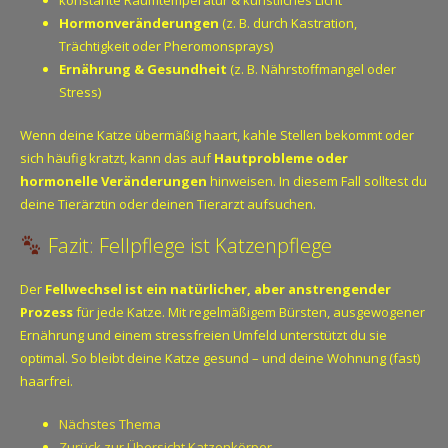
konstante Raumtemperatur & künstliches Licht
Hormonveränderungen
(z. B. durch Kastration,
Trächtigkeit oder Pheromonsprays)
Ernährung & Gesundheit
(z. B. Nährstoffmangel oder
Stress)
Wenn deine Katze übermäßig haart, kahle Stellen bekommt oder
sich häufig kratzt, kann das auf
Hautprobleme oder
hormonelle Veränderungen
hinweisen. In diesem Fall solltest du
deine Tierärztin oder deinen Tierarzt aufsuchen.
Fazit: Fellpflege ist Katzenpflege
Der
Fellwechsel ist ein natürlicher, aber anstrengender
Prozess
für jede Katze. Mit regelmäßigem Bürsten, ausgewogener
Ernährung und einem stressfreien Umfeld unterstützt du sie
optimal. So bleibt deine Katze gesund – und deine Wohnung (fast)
haarfrei.
Nächstes Thema
Zurück zur Übersicht Katzenkörper